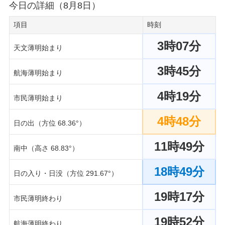
今日の詳細（8月8日）
項目
時刻
3時07分
天文薄明始まり
3時45分
航海薄明始まり
4時19分
市民薄明始まり
4時48分
日の出（方位 68.36°）
11時49分
南中（高さ 68.83°）
18時49分
日の入り・日没（方位 291.67°）
19時17分
市民薄明終わり
19時52分
航海薄明終わり