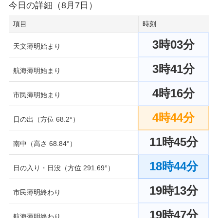
今日の詳細（8月7日）
項目
時刻
3時03分
天文薄明始まり
3時41分
航海薄明始まり
4時16分
市民薄明始まり
4時44分
日の出（方位 68.2°）
11時45分
南中（高さ 68.84°）
18時44分
日の入り・日没（方位 291.69°）
19時13分
市民薄明終わり
19時47分
航海薄明終わり