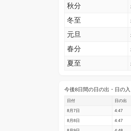
秋分
冬至
元旦
春分
夏至
今後8日間の日の出・日の入
日付
日の出
8月7日
4:47
8月8日
4:47
8月9日
4:48