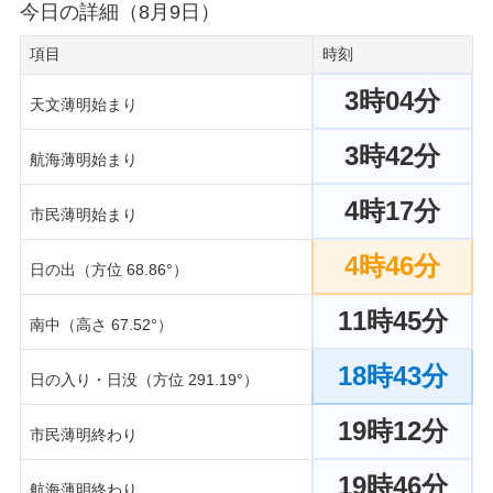
今日の詳細（8月9日）
項目
時刻
3時04分
天文薄明始まり
3時42分
航海薄明始まり
4時17分
市民薄明始まり
4時46分
日の出（方位 68.86°）
11時45分
南中（高さ 67.52°）
18時43分
日の入り・日没（方位 291.19°）
19時12分
市民薄明終わり
19時46分
航海薄明終わり