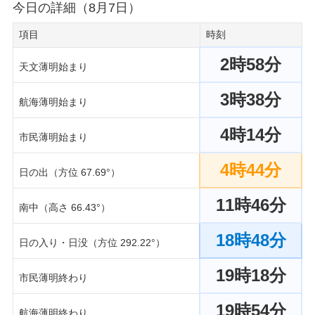
今日の詳細（8月7日）
項目
時刻
2時58分
天文薄明始まり
3時38分
航海薄明始まり
4時14分
市民薄明始まり
4時44分
日の出（方位 67.69°）
11時46分
南中（高さ 66.43°）
18時48分
日の入り・日没（方位 292.22°）
19時18分
市民薄明終わり
19時54分
航海薄明終わり