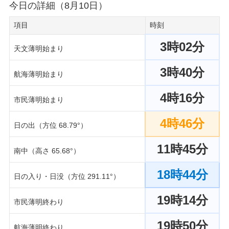
今日の詳細（8月10日）
項目
時刻
3時02分
天文薄明始まり
3時40分
航海薄明始まり
4時16分
市民薄明始まり
4時46分
日の出（方位 68.79°）
11時45分
南中（高さ 65.68°）
18時44分
日の入り・日没（方位 291.11°）
19時14分
市民薄明終わり
19時50分
航海薄明終わり