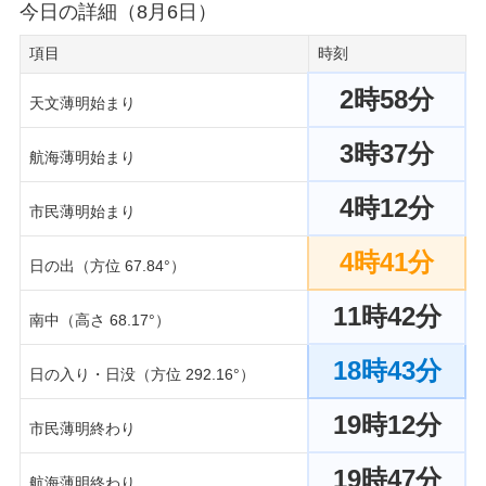
今日の詳細（8月6日）
項目
時刻
2時58分
天文薄明始まり
3時37分
航海薄明始まり
4時12分
市民薄明始まり
4時41分
日の出（方位 67.84°）
11時42分
南中（高さ 68.17°）
18時43分
日の入り・日没（方位 292.16°）
19時12分
市民薄明終わり
19時47分
航海薄明終わり