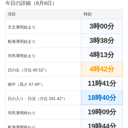
今日の詳細（8月8日）
項目
時刻
3時00分
天文薄明始まり
3時38分
航海薄明始まり
4時13分
市民薄明始まり
4時42分
日の出（方位 68.52°）
11時41分
南中（高さ 67.49°）
18時40分
日の入り・日没（方位 291.42°）
19時09分
市民薄明終わり
19時44分
航海薄明終わり