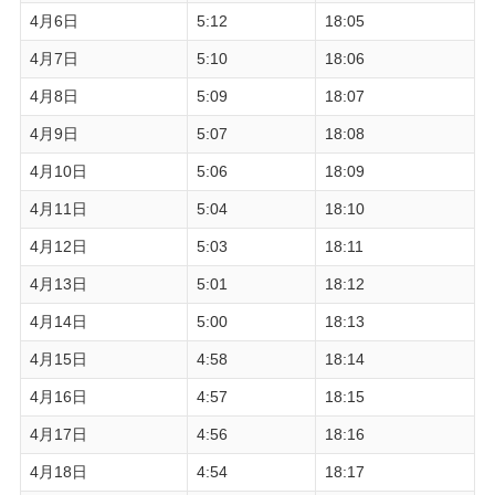
4月6日
5:12
18:05
4月7日
5:10
18:06
4月8日
5:09
18:07
4月9日
5:07
18:08
4月10日
5:06
18:09
4月11日
5:04
18:10
4月12日
5:03
18:11
4月13日
5:01
18:12
4月14日
5:00
18:13
4月15日
4:58
18:14
4月16日
4:57
18:15
4月17日
4:56
18:16
4月18日
4:54
18:17