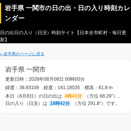
岩手県 一関市の日の出・日の入り時刻カレ
ンダー
日の出日の入り（日没）時刻サイト【日本全市町村・毎日更
新】
« 岩手県のページに戻る
岩手県 一関市
更新日時：2026年08月08日 00時00分
緯度：38.93109 経度：141.18035 標高：61.8 m
本日（8月8日）の日の出は
4時41分
（方位 68.29°）、
日の入り（日没）は
18時42分
（方位 291.8°）です。