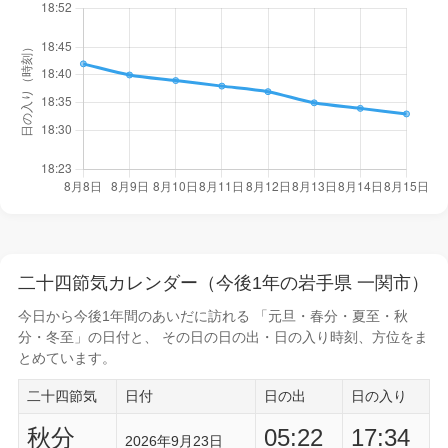
二十四節気カレンダー（今後1年の岩手県 一関市）
今日から
今後1年間
のあいだに訪れる 「元旦・春分・夏至・秋
分・冬至」の日付と、 その日の
日の出・日の入り時刻
、方位をま
とめています。
二十四節気
日付
日の出
日の入り
秋分
05:22
17:34
2026年9月23日