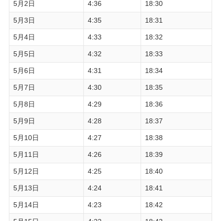
5月2日
4:36
18:30
5月3日
4:35
18:31
5月4日
4:33
18:32
5月5日
4:32
18:33
5月6日
4:31
18:34
5月7日
4:30
18:35
5月8日
4:29
18:36
5月9日
4:28
18:37
5月10日
4:27
18:38
5月11日
4:26
18:39
5月12日
4:25
18:40
5月13日
4:24
18:41
5月14日
4:23
18:42