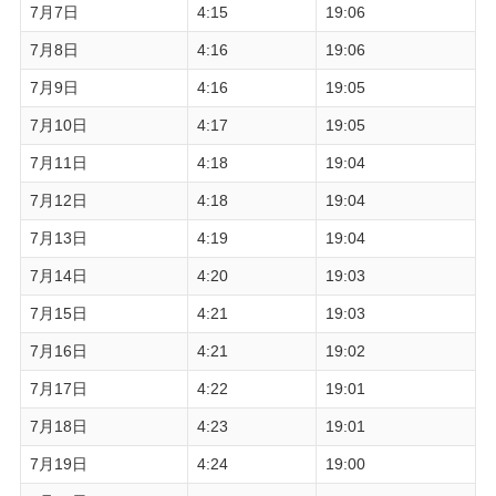
7月7日
4:15
19:06
7月8日
4:16
19:06
7月9日
4:16
19:05
7月10日
4:17
19:05
7月11日
4:18
19:04
7月12日
4:18
19:04
7月13日
4:19
19:04
7月14日
4:20
19:03
7月15日
4:21
19:03
7月16日
4:21
19:02
7月17日
4:22
19:01
7月18日
4:23
19:01
7月19日
4:24
19:00