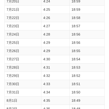
7月20日
4:24
18:59
7月21日
4:25
18:59
7月22日
4:26
18:58
7月23日
4:27
18:57
7月24日
4:28
18:56
7月25日
4:29
18:56
7月26日
4:29
18:55
7月27日
4:30
18:54
7月28日
4:31
18:53
7月29日
4:32
18:52
7月30日
4:33
18:51
7月31日
4:34
18:50
8月1日
4:35
18:49
8月2日
4:35
18:48