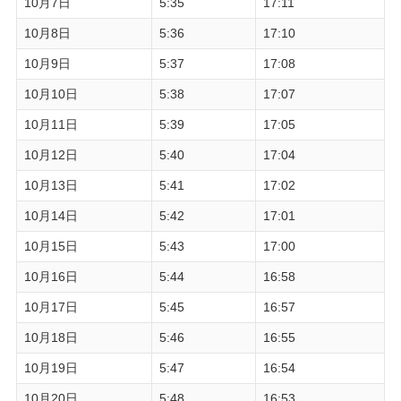
10月7日
5:35
17:11
10月8日
5:36
17:10
10月9日
5:37
17:08
10月10日
5:38
17:07
10月11日
5:39
17:05
10月12日
5:40
17:04
10月13日
5:41
17:02
10月14日
5:42
17:01
10月15日
5:43
17:00
10月16日
5:44
16:58
10月17日
5:45
16:57
10月18日
5:46
16:55
10月19日
5:47
16:54
10月20日
5:48
16:53