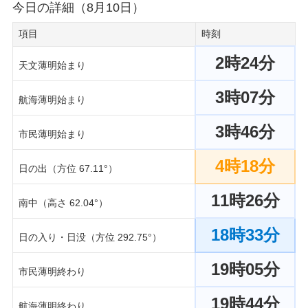
今日の詳細（8月10日）
項目
時刻
2時24分
天文薄明始まり
3時07分
航海薄明始まり
3時46分
市民薄明始まり
4時18分
日の出（方位 67.11°）
11時26分
南中（高さ 62.04°）
18時33分
日の入り・日没（方位 292.75°）
19時05分
市民薄明終わり
19時44分
航海薄明終わり