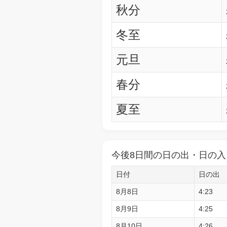
秋分
冬至
元旦
春分
夏至
今後8日間の日の出・日の入
日付
日の出
8月8日
4:23
8月9日
4:25
8月10日
4:26