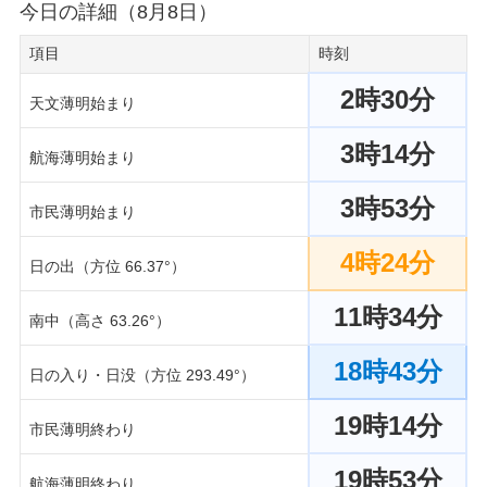
今日の詳細（8月8日）
項目
時刻
2時30分
天文薄明始まり
3時14分
航海薄明始まり
3時53分
市民薄明始まり
4時24分
日の出（方位 66.37°）
11時34分
南中（高さ 63.26°）
18時43分
日の入り・日没（方位 293.49°）
19時14分
市民薄明終わり
19時53分
航海薄明終わり