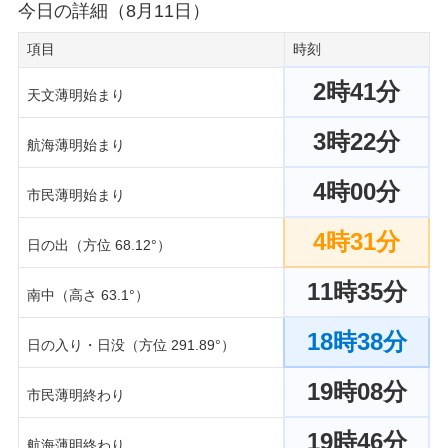
今日の詳細（8月11日）
項目
時刻
2時41分
天文薄明始まり
3時22分
航海薄明始まり
4時00分
市民薄明始まり
4時31分
日の出（方位 68.12°）
11時35分
南中（高さ 63.1°）
18時38分
日の入り・日没（方位 291.89°）
19時08分
市民薄明終わり
19時46分
航海薄明終わり