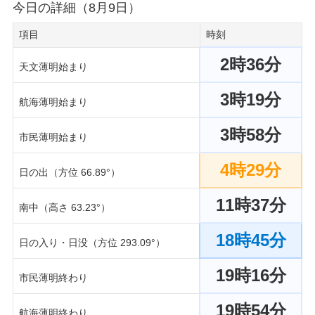
今日の詳細（8月9日）
項目
時刻
2時36分
天文薄明始まり
3時19分
航海薄明始まり
3時58分
市民薄明始まり
4時29分
日の出（方位 66.89°）
11時37分
南中（高さ 63.23°）
18時45分
日の入り・日没（方位 293.09°）
19時16分
市民薄明終わり
19時54分
航海薄明終わり