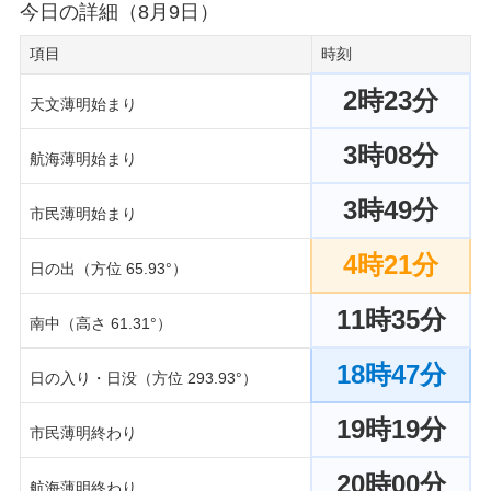
今日の詳細（8月9日）
項目
時刻
2時23分
天文薄明始まり
3時08分
航海薄明始まり
3時49分
市民薄明始まり
4時21分
日の出（方位 65.93°）
11時35分
南中（高さ 61.31°）
18時47分
日の入り・日没（方位 293.93°）
19時19分
市民薄明終わり
20時00分
航海薄明終わり