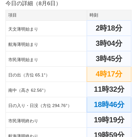
今日の詳細（8月6日）
項目
時刻
2時18分
天文薄明始まり
3時04分
航海薄明始まり
3時45分
市民薄明始まり
4時17分
日の出（方位 65.1°）
11時32分
南中（高さ 62.56°）
18時46分
日の入り・日没（方位 294.76°）
19時19分
市民薄明終わり
19時59分
航海薄明終わり