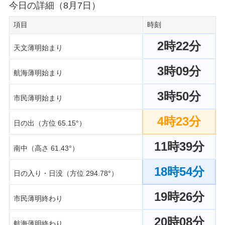
今日の詳細（8月7日）
項目
時刻
2時22分
天文薄明始まり
3時09分
航海薄明始まり
3時50分
市民薄明始まり
4時23分
日の出（方位 65.15°）
11時39分
南中（高さ 61.43°）
18時54分
日の入り・日没（方位 294.78°）
19時26分
市民薄明終わり
20時08分
航海薄明終わり