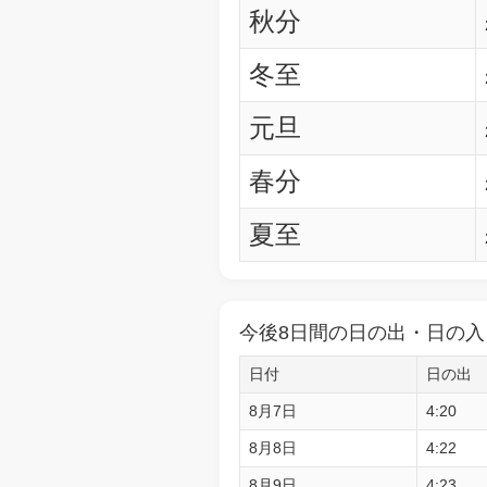
秋分
冬至
元旦
春分
夏至
今後8日間の日の出・日の入
日付
日の出
8月7日
4:20
8月8日
4:22
8月9日
4:23