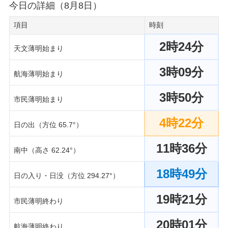
今日の詳細（8月8日）
項目
時刻
2時24分
天文薄明始まり
3時09分
航海薄明始まり
3時50分
市民薄明始まり
4時22分
日の出（方位 65.7°）
11時36分
南中（高さ 62.24°）
18時49分
日の入り・日没（方位 294.27°）
19時21分
市民薄明終わり
20時01分
航海薄明終わり