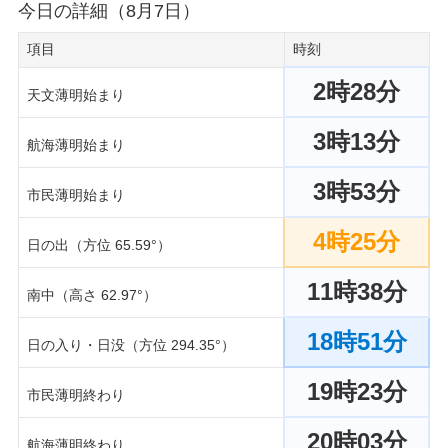
今日の詳細（8月7日）
項目
時刻
2時28分
天文薄明始まり
3時13分
航海薄明始まり
3時53分
市民薄明始まり
4時25分
日の出（方位 65.59°）
11時38分
南中（高さ 62.97°）
18時51分
日の入り・日没（方位 294.35°）
19時23分
市民薄明終わり
20時03分
航海薄明終わり