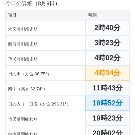
今日の詳細（8月9日）
項目
時刻
2時40分
天文薄明始まり
3時23分
航海薄明始まり
4時02分
市民薄明始まり
4時34分
日の出（方位 66.75°）
11時43分
南中（高さ 62.74°）
18時52分
日の入り・日没（方位 293.31°）
19時23分
市民薄明終わり
20時02分
航海薄明終わり