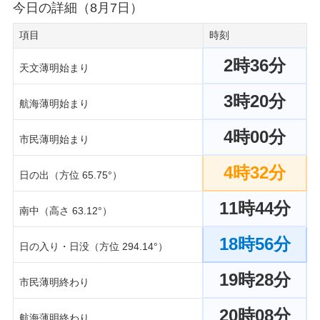
今日の詳細（8月7日）
項目
時刻
2時36分
天文薄明始まり
3時20分
航海薄明始まり
4時00分
市民薄明始まり
4時32分
日の出（方位 65.75°）
11時44分
南中（高さ 63.12°）
18時56分
日の入り・日没（方位 294.14°）
19時28分
市民薄明終わり
20時08分
航海薄明終わり