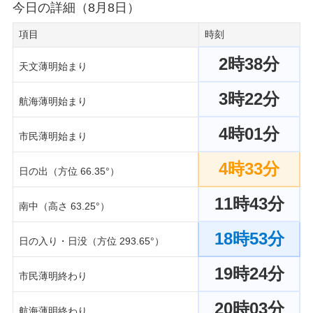
今日の詳細（8月8日）
項目
時刻
2時38分
天文薄明始まり
3時22分
航海薄明始まり
4時01分
市民薄明始まり
4時33分
日の出（方位 66.35°）
11時43分
南中（高さ 63.25°）
18時53分
日の入り・日没（方位 293.65°）
19時24分
市民薄明終わり
20時03分
航海薄明終わり