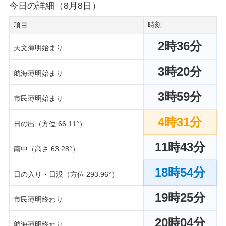
今日の詳細（8月8日）
項目
時刻
2時36分
天文薄明始まり
3時20分
航海薄明始まり
3時59分
市民薄明始まり
4時31分
日の出（方位 66.11°）
11時43分
南中（高さ 63.28°）
18時54分
日の入り・日没（方位 293.96°）
19時25分
市民薄明終わり
20時04分
航海薄明終わり