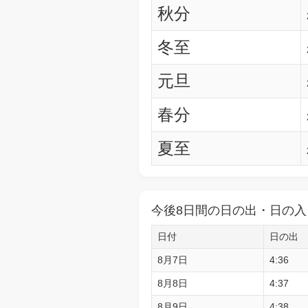
秋分
冬至
元旦
春分
夏至
今後8日間の日の出・日の入
日付
日の出
8月7日
4:36
8月8日
4:37
8月9日
4:38