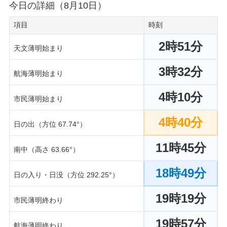
今日の詳細（8月10日）
項目
時刻
2時51分
天文薄明始まり
3時32分
航海薄明始まり
4時10分
市民薄明始まり
4時40分
日の出（方位 67.74°）
11時45分
南中（高さ 63.66°）
18時49分
日の入り・日没（方位 292.25°）
19時19分
市民薄明終わり
19時57分
航海薄明終わり