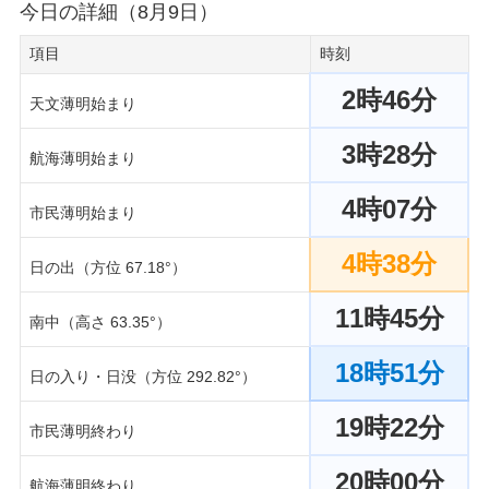
今日の詳細（8月9日）
項目
時刻
2時46分
天文薄明始まり
3時28分
航海薄明始まり
4時07分
市民薄明始まり
4時38分
日の出（方位 67.18°）
11時45分
南中（高さ 63.35°）
18時51分
日の入り・日没（方位 292.82°）
19時22分
市民薄明終わり
20時00分
航海薄明終わり