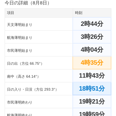
今日の詳細（8月8日）
項目
時刻
2時44分
天文薄明始まり
3時26分
航海薄明始まり
4時04分
市民薄明始まり
4時35分
日の出（方位 66.75°）
11時43分
南中（高さ 64.14°）
18時51分
日の入り・日没（方位 293.3°）
19時21分
市民薄明終わり
19時59分
航海薄明終わり