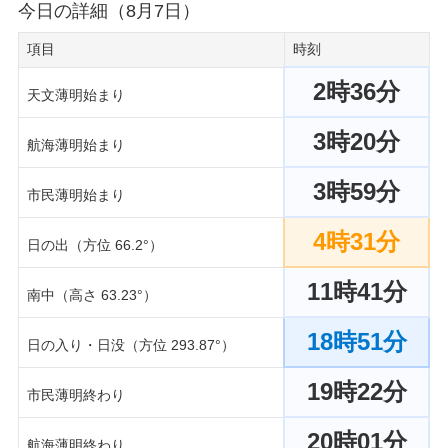
今日の詳細（8月7日）
項目
時刻
2時36分
天文薄明始まり
3時20分
航海薄明始まり
3時59分
市民薄明始まり
4時31分
日の出（方位 66.2°）
11時41分
南中（高さ 63.23°）
18時51分
日の入り・日没（方位 293.87°）
19時22分
市民薄明終わり
20時01分
航海薄明終わり