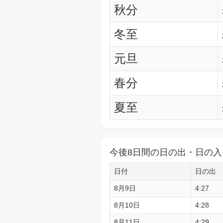
秋分
冬至
元旦
春分
夏至
今後8日間の日の出・日の入
日付
日の出
8月9日
4:27
8月10日
4:28
8月11日
4:29