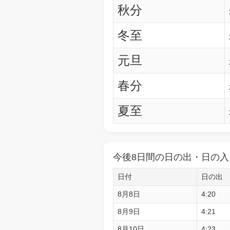
秋分
冬至
元旦
春分
夏至
今後8日間の日の出・日の入
日付
日の出
8月8日
4:20
8月9日
4:21
8月10日
4:23